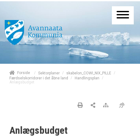
/
Forside
/
/
Sektorplaner
skabelon_COWI_NIX_PILLE
/
/
Færdselskorridorer i det åbne land
Handlingsplan
Anlægsbudget
Anlægsbudget