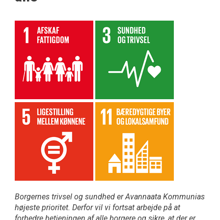
Borgernes trivsel og sundhed er Avannaata Kommunias
højeste prioritet. Derfor vil vi fortsat arbejde på at
forbedre betjeningen af alle borgere og sikre, at der er