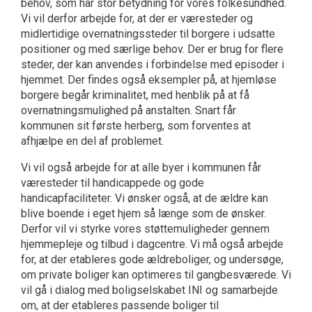
behov, som har stor betydning for vores folkesundhed.
Vi vil derfor arbejde for, at der er væresteder og
midlertidige overnatningssteder til borgere i udsatte
positioner og med særlige behov. Der er brug for flere
steder, der kan anvendes i forbindelse med episoder i
hjemmet. Der findes også eksempler på, at hjemløse
borgere begår kriminalitet, med henblik på at få
overnatningsmulighed på anstalten. Snart får
kommunen sit første herberg, som forventes at
afhjælpe en del af problemet.
Vi vil også arbejde for at alle byer i kommunen får
væresteder til handicappede og gode
handicapfaciliteter. Vi ønsker også, at de ældre kan
blive boende i eget hjem så længe som de ønsker.
Derfor vil vi styrke vores støttemuligheder gennem
hjemmepleje og tilbud i dagcentre. Vi må også arbejde
for, at der etableres gode ældreboliger, og undersøge,
om private boliger kan optimeres til gangbesværede. Vi
vil gå i dialog med boligselskabet INI og samarbejde
om, at der etableres passende boliger til