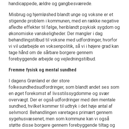
handicappede, ældre og gangbesværede.
Misbrug og hjemløshed blandt unge og voksne er et
stigende problem i kommunen, med en række negative
afledte effekter til følge, heriblandt psykisk sygdom og
økonomiske vanskeligheder. Der mangler i dag
behandlingstilbud til voksne med udfordringer, hvorfor
vi vil udarbejde en voksenpolitik, så vi i højere grad kan
tage hånd om de sårbare borgere gennem
forebyggende arbejde og vejledningstilbud.
Fremme fysisk og mental sundhed
I dagens Grønland er der store
folkesundhedsudfordringer, som blandt andet ses som
en øget forekomst af livsstilssygdomme og svær
overvægt. Der er også udfordringer med den mentale
sundhed, hvilket kommer til udtryk i det høje antal af
selvmord. Behandlingen varetages primært gennem
sygehusvæsenet, men som kommune kan vi også
støtte disse borgere gennem forebyggende tiltag og