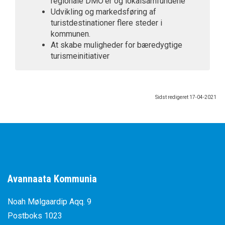
regionale DMO’er og lokalsamfundene
Udvikling og markedsføring af
turistdestinationer flere steder i
kommunen.
At skabe muligheder for bæredygtige
turismeinitiativer
Sidst redigeret
17-04-2021
Avannaata Kommunia
Noah Mølgaardip Aqq. 9
Postboks 1023