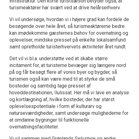
infrastruktur. Den korte turistsæson betyder også, at
turismeaktører har svært ved at drive helårserhverv.
Vi vil undersøge, hvordan vi i højere grad kan fordele de
besøgende over hele året, så turismeaktørerne bedre
kan imødekomme gæsternes behov for overnatning og
oplevelser, mindske presset på enkelte lokalsamfund
samt opretholde turisterhvervets aktiviteter året rundt.
Det vil vi bl.a. understøtte ved at skabe større
incitament for, at turisterne bevæger sig længere nord
på og får besøgt flere af vores byer og bygder, så
turismen også kan være med til at styrke de små
bosteder og samtidig tage presset af
hoveddestinationen, Ilulissat. Her må vi lave en analyse
og kortlægning af, hvilke bosteder, der har størst
oplevelsespotentiale i form af kulturarv og
naturseværdigheder, samt undersøge mulighederne for
at omdanne bygninger til funktionelle
overnatningsfaciliteter.
Vi vil sammen med Grønlands Selvstyre og andre