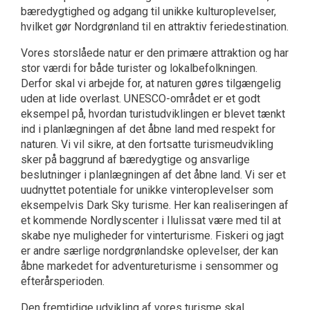
bæredygtighed og adgang til unikke kulturoplevelser,
hvilket gør Nordgrønland til en attraktiv feriedestination.
Vores storslåede natur er den primære attraktion og har
stor værdi for både turister og lokalbefolkningen.
Derfor skal vi arbejde for, at naturen gøres tilgængelig
uden at lide overlast. UNESCO-området er et godt
eksempel på, hvordan turistudviklingen er blevet tænkt
ind i planlægningen af det åbne land med respekt for
naturen. Vi vil sikre, at den fortsatte turismeudvikling
sker på baggrund af bæredygtige og ansvarlige
beslutninger i planlægningen af det åbne land. Vi ser et
uudnyttet potentiale for unikke vinteroplevelser som
eksempelvis Dark Sky turisme. Her kan realiseringen af
et kommende Nordlyscenter i Ilulissat være med til at
skabe nye muligheder for vinterturisme. Fiskeri og jagt
er andre særlige nordgrønlandske oplevelser, der kan
åbne markedet for adventureturisme i sensommer og
efterårsperioden.
Den fremtidige udvikling af vores turisme skal