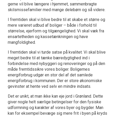
gerne vil blive længere i hjemmet, sammenbragte
skilsmissefamilier med mange delebørn og så videre.
I fremtiden skal vi blive bedre til at skabe et større og
mere varieret udbud af boliger – både i forhold til
størrelse, ejerform og tilgængelighed. Vi skal væk fra
ensartetheden og kassetænkningen og have
mangfoldighed.
I fremtiden skal vi turde satse på kvalitet. Vi skal blive
meget bedre til at tænke bæredygtighed ind i
forbindelse med nybyggeri og renoveringer og på den
måde fremtidssikre vores boliger. Boligernes
energiforbrug udgør en stor del af det samlede
energiforbrug i kommunen. Der er store økonomiske
gevinster at hente ved selv en mindre indsats.
Det er unikt, at man ikke kan eje jord i Grønland. Dette
giver nogle helt særlige betingelser for den fysiske
udformning og karakter af vores byer og bygder. Man
kan for eksempel bevæge sig mere frit i byen på kryds