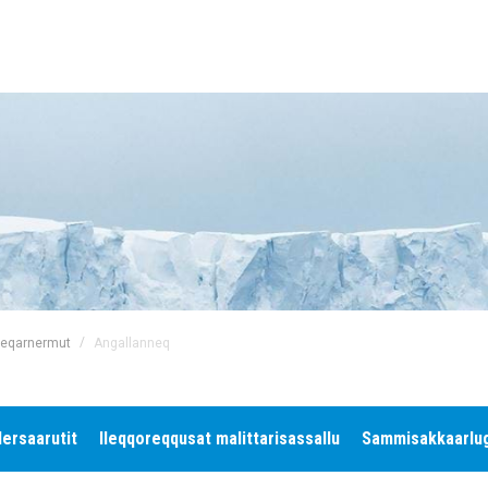
/
Angallanneq
useqarnermut
lersaarutit
Ileqqoreqqusat malittarisassallu
Sammisakkaarlugi