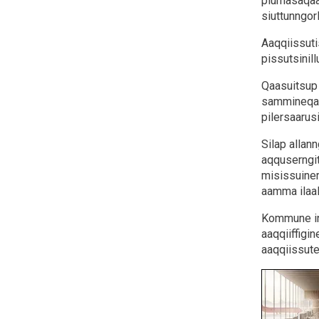
piumasaqaa
siuttunngor
Aaqqiissut
pissutsinil
Qaasuitsup
sammineqar
pilersaarus
Silap allan
aqquserngit
misissuiner
aamma ilaal
Kommune ine
aaqqiiffigi
aaqqiissute