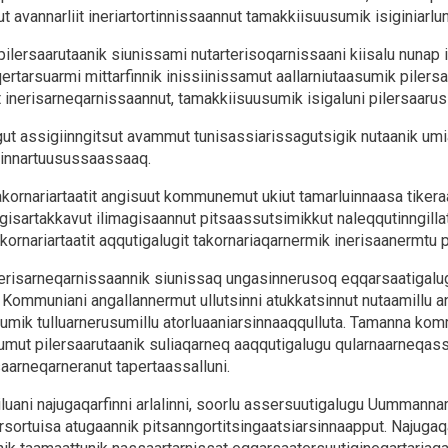
t avannarliit ineriartortinnissaannut tamakkiisuusumik isiginiarlu
lersaarutaanik siunissami nutarterisoqarnissaani kiisalu nunap 
tarsuarmi mittarfinnik inissiinissamut aallarniutaasumik pile
t inerisarneqarnissaannut, tamakkiisuusumik isigaluni pilersaaru
ut assigiinngitsut avammut tunisassiarissagutsigik nutaanik umia
uinnartuusussaassaaq.
akornariartaatit angisuut kommunemut ukiut tamarluinnaasa tikera
gisartakkavut ilimagisaannut pitsaassutsimikkut naleqqutinngillat
akornariartaatit aqqutigalugit takornariaqarnermik inerisaanermtu 
 inerisarneqarnissaannik siunissaq ungasinnerusoq eqqarsaatigalu
Kommuniani angallannermut ullutsinni atukkatsinnut nutaamillu a
umik tulluarnerusumillu atorluaaniarsinnaaqqulluta. Tamanna k
mut pilersaarutaanik suliaqarneq aaqqutigalugu qularnaarneqass
saarneqarneranut tapertaassalluni.
uani najugaqarfinni arlalinni, soorlu assersuutigalugu Uummann
rsortuisa atugaannik pitsanngortitsingaatsiarsinnaapput. Najugaqarf