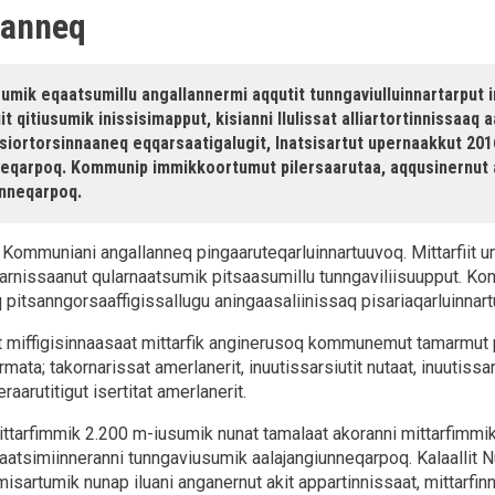
lanneq
umik eqaatsumillu angallannermi aqqutit tunngaviulluinnartarput i
iit qitiusumik inissisimapput, kisianni Ilulissat alliartortinnissaaq
tsiortorsinnaaneq eqqarsaatigalugit, Inatsisartut upernaakkut 201
neqarpoq. Kommunip immikkoortumut pilersaarutaa, aqqusinernut a
anneqarpoq.
Kommuniani angallanneq pingaaruteqarluinnartuuvoq. Mittarfiit u
arnissaanut qularnaatsumik pitsaasumillu tunngaviliisuupput. K
 pitsanngorsaaffigissallugu aningaasaliinissaq pisariaqarluinnar
 miffigisinnaasaat mittarfik anginerusoq kommunemut tamarmut
mata; takornarissat amerlanerit, inuutissarsiutit nutaat, inuutissa
aarutitigut isertitat amerlanerit.
mittarfimmik 2.200 m-iusumik nunat tamalaat akoranni mittarfimmi
aatsimiinneranni tunngaviusumik aalajangiunneqarpoq. Kalaallit N
sartumik nunap iluani anganernut akit appartinnissaat, mittarfinni