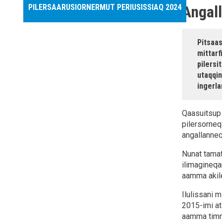
PILERSAARUSIORNERMUT PERIUSISSIAQ 2024
Angal
Pitsaas
mittarf
pilersi
utaqqi
ingerl
Qaasuitsup 
pilersorneq
angallanneq
Nunat tamat
ilimagineqar
aamma akiler
Ilulissani 
2015-imi at
aamma timmi