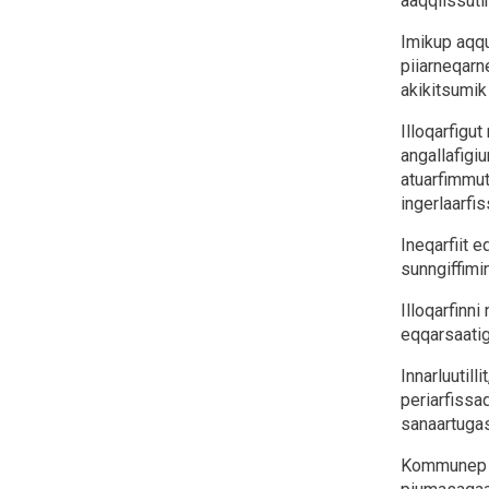
aaqqiissuti
Imikup aqq
piiarneqarne
akikitsumik
Illoqarfigut
angallafigi
atuarfimmut
ingerlaarf
Ineqarfiit e
sunngiffimi
Illoqarfinni
eqqarsaati
Innarluutill
periarfissaq
sanaartugas
Kommunep ill