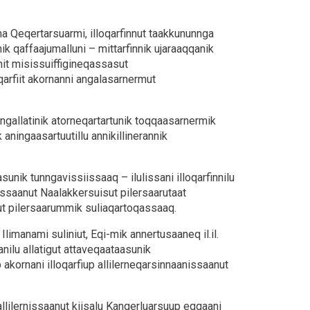
a Qeqertarsuarmi, illoqarfinnut taakkununnga
k qaffaajumalluni – mittarfinnik ujaraaqqanik
nit misissuiffigineqassasut
arfiit akornanni angalasarnermut
angallatinik atorneqartartunik toqqaasarnermik
aningaasartuutillu annikillinerannik
sunik tunngavissiissaaq – ilulissani illoqarfinnilu
arnissaanut Naalakkersuisut pilersaarutaat
ut pilersaarummik suliaqartoqassaaq.
 Ilimanami suliniut, Eqi-mik annertusaaneq il.il.
anilu allatigut attaveqaataasunik
 akornani illoqarfiup allilerneqarsinnaanissaanut
allilernissaanut kiisalu Kangerluarsuup eqqaani