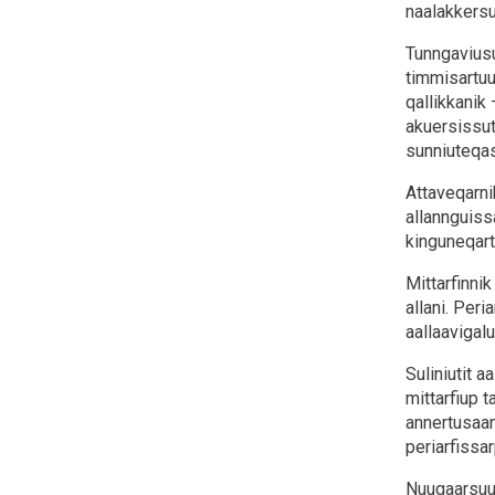
naalakkers
Tunngaviusu
timmisartuu
qallikkanik
akuersissut
sunniuteqa
Attaveqarni
allannguiss
kinguneqart
Mittarfinnik
allani. Peri
aallaavigal
Suliniutit a
mittarfiup t
annertusaan
periarfissa
Nuugaarsuup