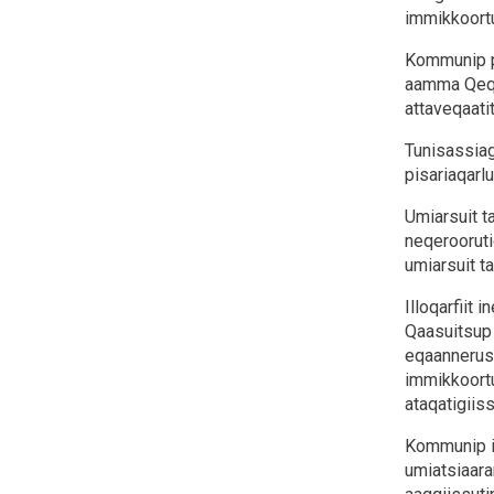
immikkoortu
Kommunip pi
aamma Qeqer
attaveqaati
Tunisassiag
pisariaqarl
Umiarsuit t
neqerooruti
umiarsuit t
Illoqarfiit
Qaasuitsup 
eqaannerus
immikkoortu
ataqatigiis
Kommunip il
umiatsiaara