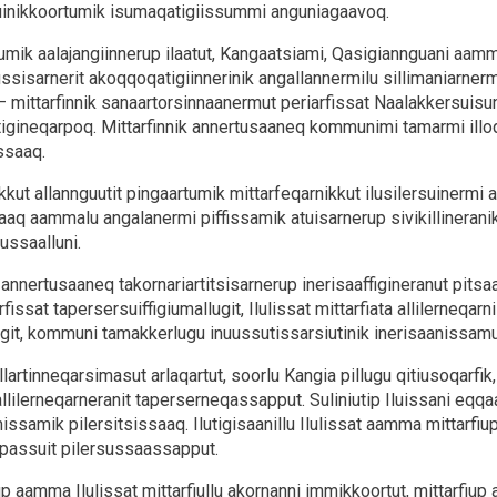
uinikkoortumik isumaqatigiissummi anguniagaavoq.
mik aalajangiinnerup ilaatut, Kangaatsiami, Qasigiannguani aamm
ssisarnerit akoqqoqatigiinnerinik angallannermilu sillimaniarnermi
 – mittarfinnik sanaartorsinnaanermut periarfissat Naalakkersuisu
igineqarpoq. Mittarfinnik annertusaaneq kommunimi tamarmi illoq
ssaaq.
kkut allannguutit pingaartumik mittarfeqarnikkut ilusilersuinermi 
aaq aammalu angalanermi piffissamik atuisarnerup sivikillineranik 
ussaalluni.
 annertusaaneq takornariartitsisarnerup inerisaaffigineranut pitsaa
arfissat tapersersuiffigiumallugit, Ilulissat mittarfiata allilerneq
ugit, kommuni tamakkerlugu inuussutissarsiutinik inerisaanissam
allartinneqarsimasut arlaqartut, soorlu Kangia pillugu qitiusoqarfik,
allilerneqarneranit taperserneqassapput. Suliniutip Iluissani eqqa
issamik pilersitsissaaq. Ilutigisaanillu Ilulissat aamma mittarfiup
rpassuit pilersussaassapput.
 aamma Ilulissat mittarfiullu akornanni immikkoortut, mittarfiup 