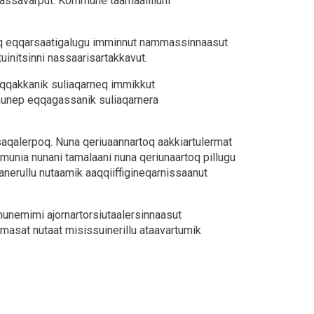
ssavarput. Kommune taamaalilluni
oq eqqarsaatigalugu imminnut nammassinnaasut
uinitsinni nassaarisartakkavut.
qqakkanik suliaqarneq immikkut
unep eqqagassanik suliaqarnera
saqalerpoq. Nuna qeriuaannartoq aakkiartulermat
mmunia nunani tamalaani nuna qeriunaartoq pillugu
nerullu nutaamik aaqqiiffigineqarnissaanut
unemimi ajornartorsiutaalersinnaasut
masat nutaat misissuinerillu ataavartumik