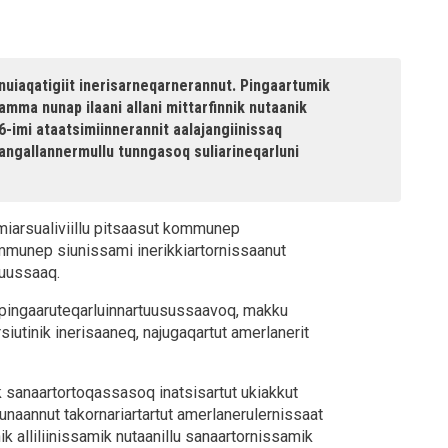
nuiaqatigiit inerisarneqarnerannut. Pingaartumik
 aamma nunap ilaani allani mittarfinnik nutaanik
6-imi ataatsimiinnerannit aalajangiinissaq
ngallannermullu tunngasoq suliarineqarluni
miarsualiviillu pitsaasut kommunep
ommunep siunissami inerikkiartornissaanut
tuussaaq.
 pingaaruteqarluinnartuusussaavoq, makku
rsiutinik inerisaaneq, najugaqartut amerlanerit
k sanaartortoqassasoq inatsisartut ukiakkut
unaannut takornariartartut amerlanerulernissaat
k alliliinissamik nutaanillu sanaartornissamik