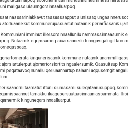
tagaluttuinnarpoq soorunami aamma taanna naammassinartussaa
luni maligassiuisunngorsinnaalluarpoq.
issat nassaariniakkavut tassaassapput siunissaq ungasinnerus
lu atorluaanikkut kommunerujussuartut nutaanik periarfissanik ujart
 Kommuniani imminut illersorsinnaallunilu nammassinnaasumik e
poq. Nutaamik eqqarsarneq siuarsaanerlu tunngavigalugit komm
iorneqassaaq.
ngoriartornerata kingunerisaanik kommune nutaanik unammilligas
 ajorsiartulerput ajornartorsiortitsingaalersumik. Qaasuitsup Ko
mi peqataavoq nunallu qeriuaannartup nalaani aqquserngit angalla
luni.
risaanerni taamatut ittuni siunissami suleqataarusuppoq, komm
neqarnissaannut tamakku iluaqusersuutaasinnaaniassammata. Ilisi
qarnermik kinguneqarsinnaalluarput.