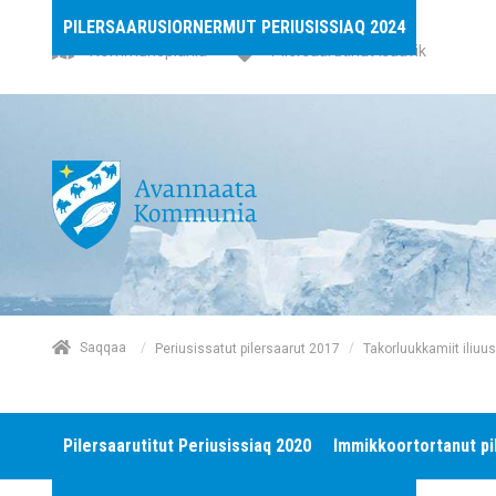
PILERSAARUSIORNERMUT PERIUSISSIAQ 2024
Kommuneplania
Pilersaarutinut isaavik
/
Saqqaa
/
Periusissatut pilersaarut 2017
Takorluukkamiit iliu
Pilersaarutitut Periusissiaq 2020
Immikkoortortanut pi