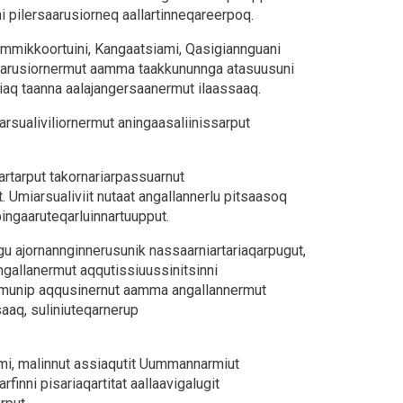
ni pilersaarusiorneq aallartinneqareerpoq.
immikkoortuini, Kangaatsiami, Qasigiannguani
rsaarusiornermut aamma taakkununnga atasuusuni
siaq taanna aalajangersaanermut ilaassaaq.
rsualiviliornermut aningaasaliinissarput
artarput takornariarpassuarnut
. Umiarsualiviit nutaat angallannerlu pitsaasoq
pingaaruteqarluinnartuupput.
gu ajornannginnerusunik nassaarniartariaqarpugut,
ngallanermut aqqutissiuussinitsinni
ommunip aqqusinernut aamma angallannermut
aaq, suliniuteqarnerup
ami, malinnut assiaqutit Uummannarmiut
inni pisariaqartitat aallaavigalugit