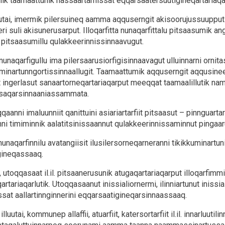
nik taamaattunik nassaartarnissat eqqarsaatersuutigineqartariaqa
utai, imermik pilersuineq aamma aqquserngit akisoorujussuuppu
ri suli akisunerusarput. Illoqarfitta nunaqarfittalu pitsaasumik an
 pitsaasumillu qulakkeerinnissinnaavugut.
 nunaqarfigullu ima pilersaarusiorfigisinnaavagut ulluinnarni ornit
uminartunngortissinnaallugit. Taamaattumik aqquserngit aqqusine
 ingerlasut sanaartorneqartariaqarput meeqqat taamaalillutik nam
issaqarsinnaaniassammata.
qqaanni imaluunniit qanittuini asiariartarfiit pitsaasut – pinnguartarfe
nni timiminnik aalatitsinissaannut qulakkeerinnissaminnut pingaar
 nunaqarfinnilu avatangiisit ilusilersorneqarneranni tikikkuminartu
gineqassaaq.
it, utoqqasaat il.il. pitsaanerusunik atugaqartariaqarput illoqarfim
artariaqarlutik. Utoqqasaanut inissialiornermi, ilinniartunut inissia
sat aallartinnginnerini eqqarsaatigineqarsinnaassaaq.
uutai, kommunep allaffii, atuarfiit, katersortarfiit il.il. innarluutil