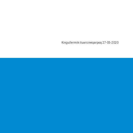
Kingullermik iluarsineqarpoq
27-05-2020