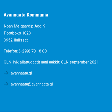
Avannaata Kommunia
Noah Mølgaardip Aqq. 9
Postboks 1023
3952 Ilulissat
Telefon: (+299) 70 18 00
GLN-inik allattugaatit uani aakkit:
GLN september 2021
avannaata.gl
avannaata@avannaata.gl