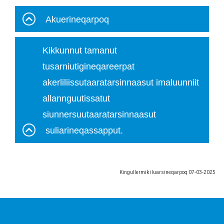
Akuerineqarpoq
Kikkunnut tamanut
tusarniutigineqareerpat
akerliliissutaaratarsinnaasut imaluunniit
allannguutissatut
siunnersuutaaratarsinnaasut
suliarineqassapput.
Kingullermik iluarsineqarpoq
07-03-2025