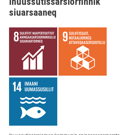
inuussutissarsiorfinnik
siuarsaaneq