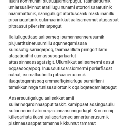
iluani kommunini siuttuujuarniarpugut. Taamaattumik
umiarsualivinnut atatillugu nunami atortorissaarutinik
naammattunik, ilanngullugit atortussanik maskiinanillu
pisariaqartunik qularnaarinikkut aalisarnermut atugassat
pitsaasut pilersinniarpagut.
Ilaliulluguttaaq aalisarneq isumannaannerusumik
piujuartitsinerusumillu aqunneqarnissaa
sulissutigisariaqarpoq, taamaalilluta pinngortitami
ataqatigiiffiit uumassuseqarluartut
attassinnaassagatsigit. Ullumikkut aalisarnermi assut
eqqaasoqarpoq. Inuussutissarsiornermi periarfissat
nutaat, isumalluutinillu pitsaanerusumik
iluaquteqarnissaq ammaaffiginiarlugu sumiiffinni
tamakkuninnga tunisassiortunik oqaloqateqarniarpugut.
Assersuutigalugu aalisakkat amii
suliarineqarsinnaapput taskit, kamippaat assingusullu
suliarinerinut atorneqarsinnaasunngorlugit. Kommunip
killeqarfiata iluani suliaqartarneq annertunerusumik
pisinnaassappat tamanna kikkunnut tamanut