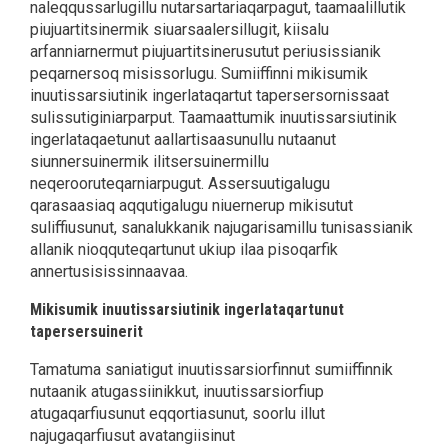
naleqqussarlugillu nutarsartariaqarpagut, taamaalillutik
piujuartitsinermik siuarsaalersillugit, kiisalu
arfanniarnermut piujuartitsinerusutut periusissianik
peqarnersoq misissorlugu. Sumiiffinni mikisumik
inuutissarsiutinik ingerlataqartut tapersersornissaat
sulissutiginiarparput. Taamaattumik inuutissarsiutinik
ingerlataqaetunut aallartisaasunullu nutaanut
siunnersuinermik ilitsersuinermillu
neqerooruteqarniarpugut. Assersuutigalugu
qarasaasiaq aqqutigalugu niuernerup mikisutut
suliffiusunut, sanalukkanik najugarisamillu tunisassianik
allanik nioqquteqartunut ukiup ilaa pisoqarfik
annertusisissinnaavaa.
Mikisumik inuutissarsiutinik ingerlataqartunut
tapersersuinerit
Tamatuma saniatigut inuutissarsiorfinnut sumiiffinnik
nutaanik atugassiinikkut, inuutissarsiorfiup
atugaqarfiusunut eqqortiasunut, soorlu illut
najugaqarfiusut avatangiisinut