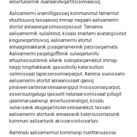
annertunermik iluanaaruteqartitsisinnaavoq.
Aalisarnermi unamilligassaq kommunimut tamarmut
atuuttuusoq tassaavoq immap naqqani aalisarnermi
atortut annaaneqarsimasorpassuit. Tamanna
aalisarnermik sulialinnut, kiisalu imartami avatangiisinut
kinguneqartitsivoq, aalisarnermi atortut
annaaginnakkanik pisaqartarnerinik patsiseqarmata.
Aalisarnermi peqatigiiffinnik suliaqartunillu
attuumassutilinnik allanik suleqateqarnikkut immap
naqqi ningittakkanik qassutinillu katersuilluni
salinnissaat tapersersorniarparput. Aamma siunissami
aalisarnermi atortut annaanissaat qanoq
pinaveersartinniarsinnaaneripput misissorniarparput,
assersuutigalugu qassutit nalunaarsornissaat pillugit
qaammarsaanerup annertusineratigut, kiisalu
suliarisanik atugaqartitsilersinnaanikkut, tassani
aalisarnermi atortunik annaasanik katersuisimasunik
kommuni aalisartunik akissarsisitsisarluni.
Aammalu aalisarnermut kommunip malittarisassiai