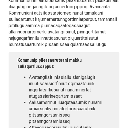
kommunitsinni aatsitassanik piiaanissamut piukkunnaat
iluaqutigineqanngitsoq annertooq ippoq. Avannaata
Kommuniani aatsitassarsiorneq nunat tamalaani
suliaqartunut kajumernartunngortinniarparput, tamannali
pitillugu aamma piumasaqaateqassaagut,
allanngoriartornerlu avatangiisinut, pinngortitamut
najugaqarfinnilu innuttaasunut piujuartitsisutut
isumatusaartumik pissanissaa qularnaassallutigu.
Kommunip pilersaarutaani makku
suliaqarfiussapput:
Avatangiisit inissiallu sianigalugit
inuutissarsiorfinnut oqimaatsunik
ingerlatsiffiusunut nunaminertat
atugassiarineqartarnissaat
Aalisarnermut iluaqutaasumik nunami
umiarsualivinni atortorissaarutinik
pitsanngorsarnissaq
pitsanngorsarnissaq
Attaveqaasersuutini pissutsinik