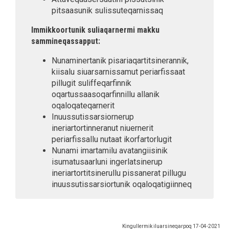
pitsaasunik sulissuteqarnissaq
Immikkoortunik suliaqarnermi makku
sammineqassapput:
Nunaminertanik pisariaqartitsinerannik,
kiisalu siuarsarnissamut periarfissaat
pillugit suliffeqarfinnik
oqartussaasoqarfinnillu allanik
oqaloqateqarnerit
Inuussutissarsiornerup
ineriartortinneranut niuernerit
periarfissallu nutaat ikorfartorlugit
Nunami imartamilu avatangiisinik
isumatusaarluni ingerlatsinerup
ineriartortitsinerullu pissanerat pillugu
inuussutissarsiortunik oqaloqatigiinneq
Kingullermik iluarsineqarpoq
17-04-2021