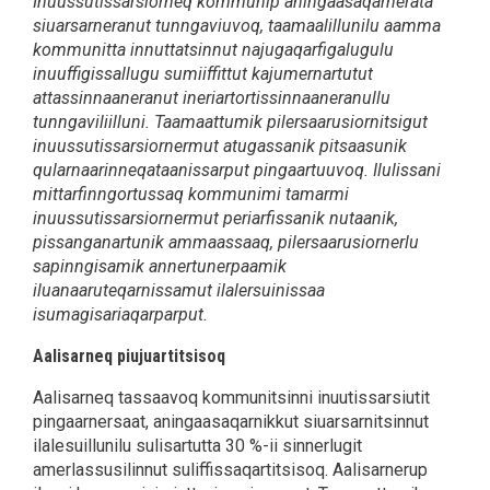
Inuussutissarsiorneq kommunip aningaasaqarnerata
siuarsarneranut tunngaviuvoq, taamaalillunilu aamma
kommunitta innuttatsinnut najugaqarfigalugulu
inuuffigissallugu sumiiffittut kajumernartutut
attassinnaaneranut ineriartortissinnaaneranullu
tunngaviliilluni. Taamaattumik pilersaarusiornitsigut
inuussutissarsiornermut atugassanik pitsaasunik
qularnaarinneqataanissarput pingaartuuvoq. Ilulissani
mittarfinngortussaq kommunimi tamarmi
inuussutissarsiornermut periarfissanik nutaanik,
pissanganartunik ammaassaaq, pilersaarusiornerlu
sapinngisamik annertunerpaamik
iluanaaruteqarnissamut ilalersuinissaa
isumagisariaqarparput.
Aalisarneq piujuartitsisoq
Aalisarneq tassaavoq kommunitsinni inuutissarsiutit
pingaarnersaat, aningaasaqarnikkut siuarsarnitsinnut
ilalesuillunilu sulisartutta 30 %-ii sinnerlugit
amerlassusilinnut suliffissaqartitsisoq. Aalisarnerup