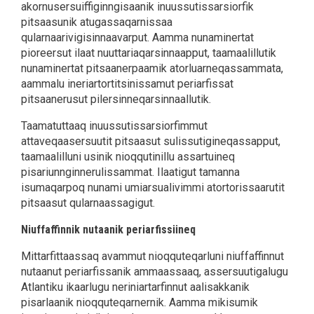
akornusersuiffiginngisaanik inuussutissarsiorfik
pitsaasunik atugassaqarnissaa
qularnaarivigisinnaavarput. Aamma nunaminertat
pioreersut ilaat nuuttariaqarsinnaapput, taamaalillutik
nunaminertat pitsaanerpaamik atorluarneqassammata,
aammalu ineriartortitsinissamut periarfissat
pitsaanerusut pilersinneqarsinnaallutik.
Taamatuttaaq inuussutissarsiorfimmut
attaveqaasersuutit pitsaasut sulissutigineqassapput,
taamaalilluni usinik nioqqutinillu assartuineq
pisariunnginnerulissammat. Ilaatigut tamanna
isumaqarpoq nunami umiarsualivimmi atortorissaarutit
pitsaasut qularnaassagigut.
Niuffaffinnik nutaanik periarfissiineq
Mittarfittaassaq avammut nioqquteqarluni niuffaffinnut
nutaanut periarfissanik ammaassaaq, assersuutigalugu
Atlantiku ikaarlugu neriniartarfinnut aalisakkanik
pisarlaanik nioqquteqarnernik. Aamma mikisumik