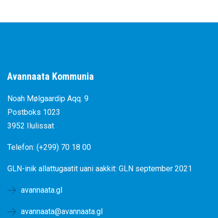
Avannaata Kommunia
Noah Mølgaardip Aqq. 9
Postboks 1023
3952 Ilulissat
Telefon: (+299) 70 18 00
GLN-inik allattugaatit uani aakkit:
GLN september 2021
avannaata.gl
avannaata@avannaata.gl