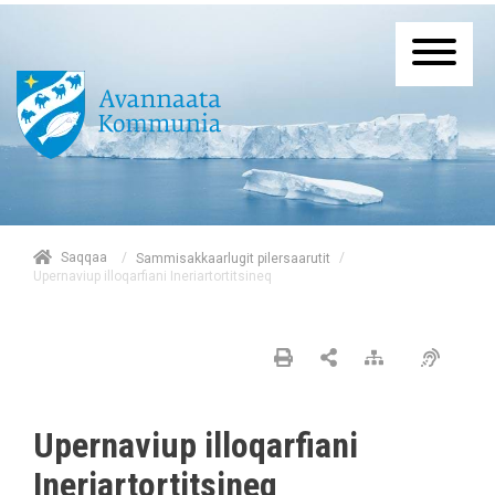
/
Saqqaa
/
Sammisakkaarlugit pilersaarutit
Upernaviup illoqarfiani Ineriartortitsineq
Upernaviup illoqarfiani
Ineriartortitsineq