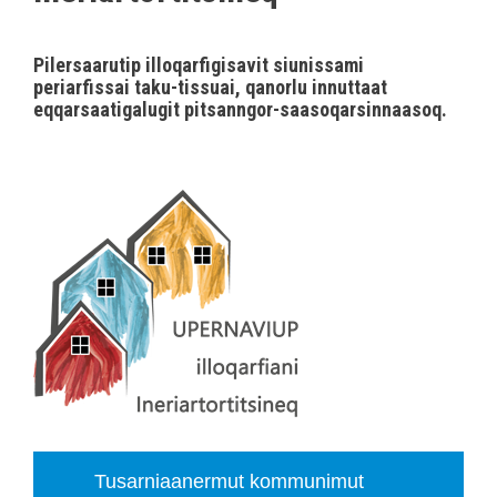
Pilersaarutip illoqarfigisavit siunissami
periarfissai taku-tissuai, qanorlu innuttaat
eqqarsaatigalugit pitsanngor-saasoqarsinnaasoq.
Tusarniaanermut kommunimut